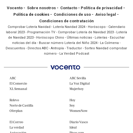
Vocento
-
Sobre nosotros
-
Contacto
-
Política de privacidad
-
Política de cookies -
Condiciones de uso
-
Aviso legal
-
Condiciones de contratación
Comprobar Lotería Navidad
-
Lotería Navidad 2024
-
Horóscopo
-
Calendario
laboral 2023
-
Programación TV
-
Comprobar Lotería de Navidad 2023
-
Lotería
de Navidad 2023
-
Horóscopo Chino
-
Últimas noticias
-
Loterías
-
Escuchar
noticias del día
-
Buscar número Lotería del Niño 2024
-
La Colmena
-
Descuentos
-
Directos ABC
-
Antropía
-
Traductor
-
Sorteo Navidad comprobar
número
-
La Verdad Podcast
ABC
ABC Sevilla
El Comercio
La Voz Digital
XL Semanal
Mujerhoy
Relevo
Hoy
Norte de Castilla
Soy
Oferplan
WomenNow
El Correo
Diario Vasco
La verdad
Ideal
Autocasión
Pisos.com