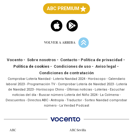
ABC PREMIUM
VOLVER A ARRIBA
Vocento
-
Sobre nosotros
-
Contacto
-
Política de privacidad
-
Política de cookies -
Condiciones de uso
-
Aviso legal
-
Condiciones de contratación
Comprobar Lotería Navidad
-
Lotería Navidad 2024
-
Horóscopo
-
Calendario
laboral 2023
-
Programación TV
-
Comprobar Lotería de Navidad 2023
-
Lotería
de Navidad 2023
-
Horóscopo Chino
-
Últimas noticias
-
Loterías
-
Escuchar
noticias del día
-
Buscar número Lotería del Niño 2024
-
La Colmena
-
Descuentos
-
Directos ABC
-
Antropía
-
Traductor
-
Sorteo Navidad comprobar
número
-
La Verdad Podcast
ABC
ABC Sevilla