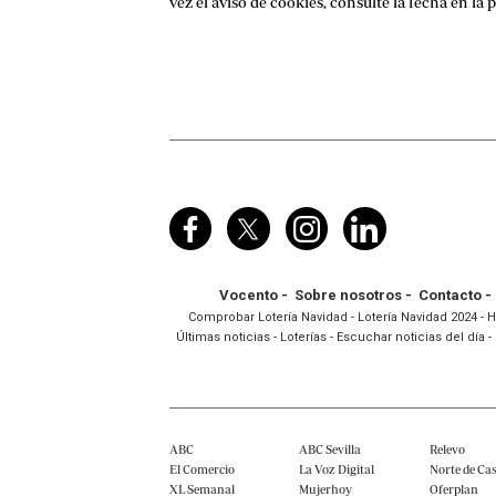
vez el aviso de cookies, consulte la fecha en la 
Vocento
-
Sobre nosotros
-
Contacto
-
Comprobar Lotería Navidad
-
Lotería Navidad 2024
-
H
Últimas noticias
-
Loterías
-
Escuchar noticias del día
-
ABC
ABC Sevilla
Relevo
El Comercio
La Voz Digital
Norte de Cas
XL Semanal
Mujerhoy
Oferplan