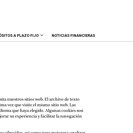
ÓSITOS A PLAZO FIJO
NOTICIAS FINANCIERAS
ta nuestros sitios web. El archivo de texto
a vez que visite el mismo sitio web. Las
 idioma que haya elegido. Algunas cookies son
jorar su experiencia y facilitar la navegación
cios ofrecidos, así como para mejorar y analizar