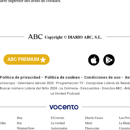
parte superior del aviso de cookies.
Copyright © DIARIO ABC, S.L.
ABC PREMIUM
Política de privacidad
- Política de cookies -
Condiciones de uso
-
Av
oróscopo
-
Calendario laboral 2023
-
Programación TV
-
Comprobar Lotería de Navid
Buscar número Lotería del Niño 2024
-
La Colmena
-
Descuentos
-
Directos ABC
-
Ant
La Verdad Podcast
Hoy
El Correo
Diario Vasco
Las Pro
tilla
Soy
La verdad
Ideal
La Rioj
WomenNow
Autocasión
Pisos.com
Unaut