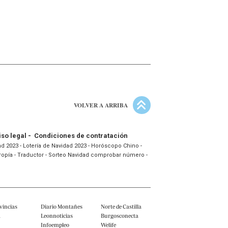
VOLVER A ARRIBA
iso legal
-
Condiciones de contratación
ad 2023
-
Lotería de Navidad 2023
-
Horóscopo Chino
-
ropía
-
Traductor
-
Sorteo Navidad comprobar número
-
vincias
Diario Montañes
Norte de Castilla
a
Leonnoticias
Burgosconecta
o
Infoempleo
Welife