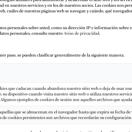
idad en nuestros servicios y en los de nuestros socios. Las cookies nos 
web, cuáles de nuestras páginas web se navegan y cuándo, qué navegador se
atos personales sobre usted, como su dirección IP e información sobre el
atos personales, consulte nuestro
Aviso de privacidad
.
imer paso, se pueden clasificar generalmente de la siguiente manera.
kies que caducan cuando abandona nuestro sitio web o deja de usar nuest
 dispositivo cuando visita nuestro sitio web o utiliza nuestros servic
. Algunos ejemplos de cookies de sesión son aquellos archivos que ayud
aquellas que se almacenan en el navegador hasta que expira su fecha de v
s de cookies persistentes son archivos que recordarán su configuración