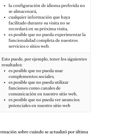
la configuración de idioma preferida no
se almacenará,
cualquier información que haya
facilitado durante su visita no se
recordará en su próxima visita,
es posible que no pueda experimentar la
funcionalidad completa de nuestros
servicios o sitios web.
Esto puede, por ejemplo, tener los siguientes
resultados:
es posible que no pueda usar
complementos sociales,
es posible que no pueda utilizar
funciones como canales de
comunicación en nuestro sitio web,
es posible que no pueda ver anuncios
potenciales en nuestro sitio web
ormación sobre cuándo se actualizó por última