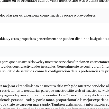
camos en su ordenador cuando visita nuestro sitio web o utiliza nuestro
olocadas por otra persona, como nuestros socios o proveedores.
okies, y estos propósitos generalmente se pueden dividir de la siguiente
s para que nuestro sitio web y nuestros servicios funcionen correctamen
otegidos contra actividades inusuales. Generalmente se configuran úni
a solicitud de servicios, como la configuración de sus preferencias de pr
ra mejorar el rendimiento de nuestro sitio web y de nuestros servicios al 
on estrictamente necesarias para que nuestro sitio web ni nuestro servic
é páginas le parecen más interesantes. La información recopilada sobre c
iencia personalizada y, por lo tanto, proporcionarle la mejor experienci
que visite se carguen más rápido. También utilizamos la información rec
y el número de usuarios de nuestros servicios. Es importante para nosot