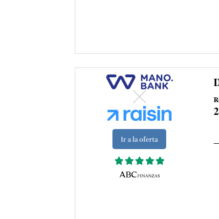
D
R
Ir a la oferta