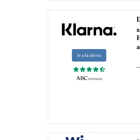
D
R
H
a
Ir a la oferta