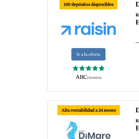
D
100 depósitos disponibles
R
H
Ir a la oferta
D
Alta rentabilidad a 24 meses
R
H