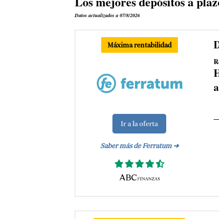
Los mejores depósitos a plazo
Datos actualizados a 07/8/2026
D
Máxima rentabilidad
R
H
a
Ir a la oferta
Saber más de Ferratum ➜