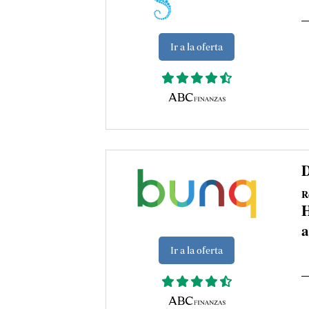
Ir a la oferta
D
R
H
a
Ir a la oferta