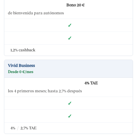
Bono 20 €
de bienvenida para autónomos
✓
✓
1,2% cashback
Vivid Business
Desde 0 €/mes
4% TAE
los 4 primeros meses; hasta 2,7% después
✓
✓
4%
/
2,7% TAE