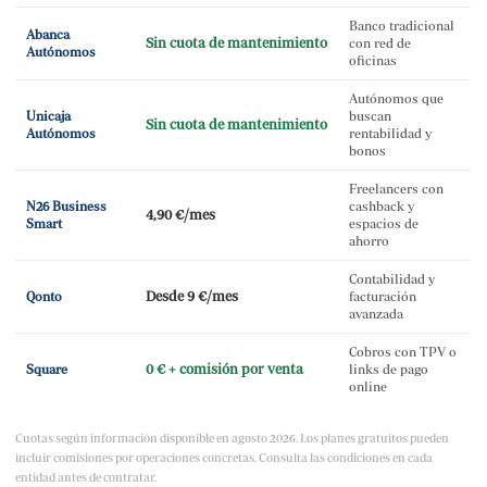
Banco tradicional
Abanca
Sin cuota de mantenimiento
con red de
Autónomos
oficinas
Autónomos que
Unicaja
buscan
Sin cuota de mantenimiento
Autónomos
rentabilidad y
bonos
Freelancers con
N26 Business
cashback y
4,90 €/mes
Smart
espacios de
ahorro
Contabilidad y
Desde 9 €/mes
Qonto
facturación
avanzada
Cobros con TPV o
0 € + comisión por venta
Square
links de pago
online
Cuotas según información disponible en agosto 2026. Los planes gratuitos pueden
incluir comisiones por operaciones concretas. Consulta las condiciones en cada
entidad antes de contratar.