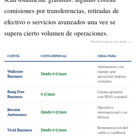
comisiones por transferencias, retiradas de
efectivo o servicios avanzados una vez se
supera cierto volumen de operaciones.
Desliza para ver más →
CUENTA
CUOTA MENSUAL
IDEAL PARA
Autónomos con
Wallester
equipo que
Desde 0 €/mes
Business
necesitan tarjetas
virtuales
Bunq Free
Cuenta gratuita
0 €/mes
Business
con IBAN español
Operativa
Revolut
Desde 0 €/mes
internacional y en
Autónomos
divisas
Remuneración del
Desde 0 €/mes
Vivid Business
saldo y cashback