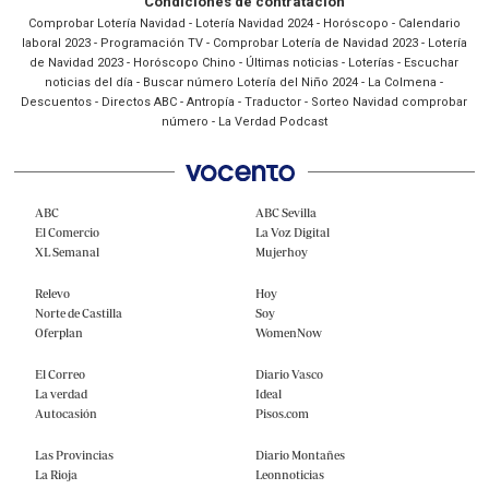
Condiciones de contratación
Comprobar Lotería Navidad
-
Lotería Navidad 2024
-
Horóscopo
-
Calendario
laboral 2023
-
Programación TV
-
Comprobar Lotería de Navidad 2023
-
Lotería
de Navidad 2023
-
Horóscopo Chino
-
Últimas noticias
-
Loterías
-
Escuchar
noticias del día
-
Buscar número Lotería del Niño 2024
-
La Colmena
-
Descuentos
-
Directos ABC
-
Antropía
-
Traductor
-
Sorteo Navidad comprobar
número
-
La Verdad Podcast
ABC
ABC Sevilla
El Comercio
La Voz Digital
XL Semanal
Mujerhoy
Relevo
Hoy
Norte de Castilla
Soy
Oferplan
WomenNow
El Correo
Diario Vasco
La verdad
Ideal
Autocasión
Pisos.com
Las Provincias
Diario Montañes
La Rioja
Leonnoticias