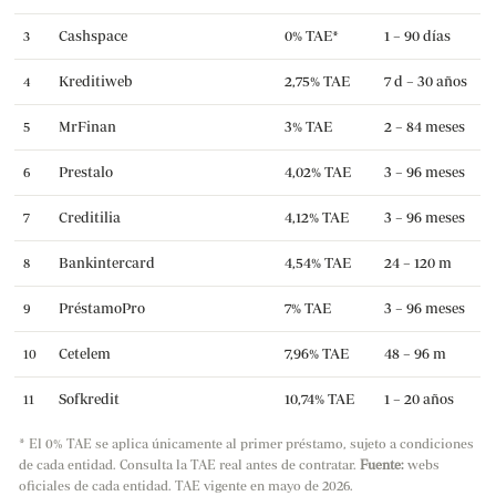
Cashspace
0% TAE*
1 – 90 días
3
Kreditiweb
2,75% TAE
7 d – 30 años
4
MrFinan
3% TAE
2 – 84 meses
5
Prestalo
4,02% TAE
3 – 96 meses
6
Creditilia
4,12% TAE
3 – 96 meses
7
Bankintercard
4,54% TAE
24 – 120 m
8
PréstamoPro
7% TAE
3 – 96 meses
9
Cetelem
7,96% TAE
48 – 96 m
10
Sofkredit
10,74% TAE
1 – 20 años
11
* El 0% TAE se aplica únicamente al primer préstamo, sujeto a condiciones
de cada entidad. Consulta la TAE real antes de contratar.
Fuente:
webs
oficiales de cada entidad. TAE vigente en mayo de 2026.