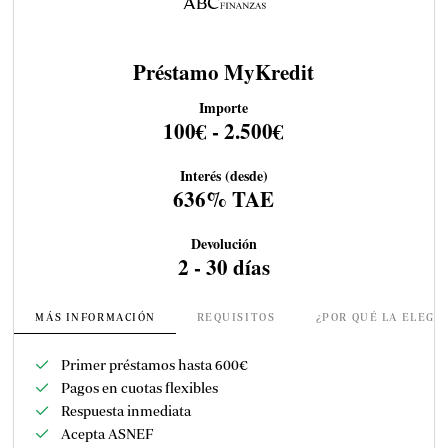
Préstamo MyKredit
Importe
100€ - 2.500€
Interés (desde)
636% TAE
Devolución
2 - 30 días
MÁS INFORMACIÓN
REQUISITOS
¿POR QUÉ LA ELEGI
Primer préstamos hasta 600
€
Pagos en cuotas flexibles
Respuesta inmediata
Acepta ASNEF