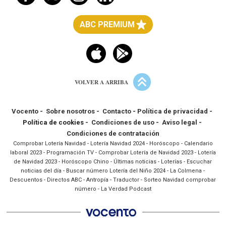
ABC PREMIUM
VOLVER A ARRIBA
Vocento
-
Sobre nosotros
-
Contacto
-
Política de privacidad
-
Política de cookies -
Condiciones de uso
-
Aviso legal
-
Condiciones de contratación
Comprobar Lotería Navidad
-
Lotería Navidad 2024
-
Horóscopo
-
Calendario
laboral 2023
-
Programación TV
-
Comprobar Lotería de Navidad 2023
-
Lotería
de Navidad 2023
-
Horóscopo Chino
-
Últimas noticias
-
Loterías
-
Escuchar
noticias del día
-
Buscar número Lotería del Niño 2024
-
La Colmena
-
Descuentos
-
Directos ABC
-
Antropía
-
Traductor
-
Sorteo Navidad comprobar
número
-
La Verdad Podcast