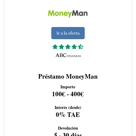
Ir a la oferta
Préstamo MoneyMan
Importe
100€ - 400€
Interés (desde)
0% TAE
Devolución
5 - 30 días