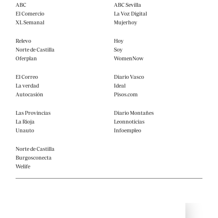
ABC
ABC Sevilla
El Comercio
La Voz Digital
XL Semanal
Mujerhoy
Relevo
Hoy
Norte de Castilla
Soy
Oferplan
WomenNow
El Correo
Diario Vasco
La verdad
Ideal
Autocasión
Pisos.com
Las Provincias
Diario Montañes
La Rioja
Leonnoticias
Unauto
Infoempleo
Norte de Castilla
Burgosconecta
Welife