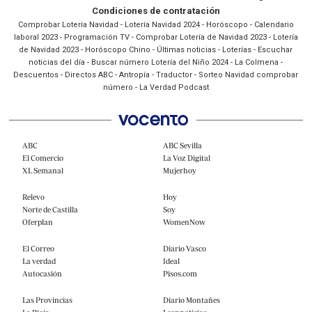
Condiciones de contratación
Comprobar Lotería Navidad
-
Lotería Navidad 2024
-
Horóscopo
-
Calendario
laboral 2023
-
Programación TV
-
Comprobar Lotería de Navidad 2023
-
Lotería
de Navidad 2023
-
Horóscopo Chino
-
Últimas noticias
-
Loterías
-
Escuchar
noticias del día
-
Buscar número Lotería del Niño 2024
-
La Colmena
-
Descuentos
-
Directos ABC
-
Antropía
-
Traductor
-
Sorteo Navidad comprobar
número
-
La Verdad Podcast
ABC
ABC Sevilla
El Comercio
La Voz Digital
XL Semanal
Mujerhoy
Relevo
Hoy
Norte de Castilla
Soy
Oferplan
WomenNow
El Correo
Diario Vasco
La verdad
Ideal
Autocasión
Pisos.com
Las Provincias
Diario Montañes