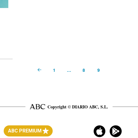
1
…
8
9
Prev
Copyright © DIARIO ABC, S.L.
ABC PREMIUM