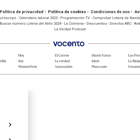
Política de privacidad
- Política de cookies -
Condiciones de uso
-
Av
oróscopo
-
Calendario laboral 2023
-
Programación TV
-
Comprobar Lotería de Navid
Buscar número Lotería del Niño 2024
-
La Colmena
-
Descuentos
-
Directos ABC
-
Ant
La Verdad Podcast
Hoy
El Correo
Diario Vasco
Las Pro
tilla
Soy
La verdad
Ideal
La Rioj
WomenNow
Autocasión
Pisos.com
Unaut