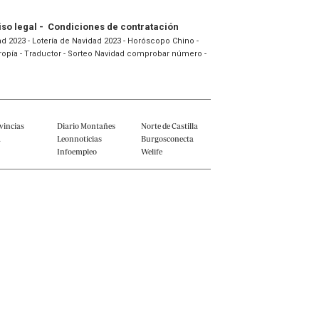
iso legal
-
Condiciones de contratación
ad 2023
-
Lotería de Navidad 2023
-
Horóscopo Chino
-
ropía
-
Traductor
-
Sorteo Navidad comprobar número
-
vincias
Diario Montañes
Norte de Castilla
a
Leonnoticias
Burgosconecta
o
Infoempleo
Welife