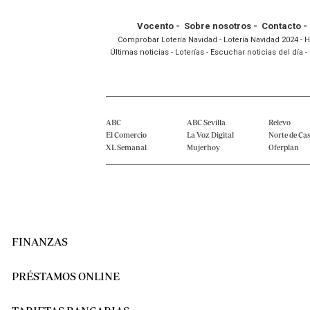
Vocento
-
Sobre nosotros
-
Contacto
-
Comprobar Lotería Navidad
-
Lotería Navidad 2024
-
H
Últimas noticias
-
Loterías
-
Escuchar noticias del día
-
ABC
ABC Sevilla
Relevo
El Comercio
La Voz Digital
Norte de Cas
XL Semanal
Mujerhoy
Oferplan
FINANZAS
← VOLVER
← VOLVER
← VOLVER
← VOLVER
← VOLVER
← VOLVER
← VOLVER
← VOLVER
← VOLVER
← VOLVER
PRÉSTAMOS ONLINE
PRÉSTAMOS PERSONALES
PRÉSTAMOS RÁPIDOS 0% INTERÉS
MINICRÉDITOS CON ASNEF
TARJETAS DE CRÉDITO
CUENTAS CORRIENTES
CUENTAS REMUNERADAS DE BANCOS ESPAÑOLES
ACCIONES
PRÓXIMOS DIVIDENDOS DEL IBEX 35
ETF DE DIVIDENDOS
DEPÓSITOS BANCARIOS O FONDOS MONETARIOS