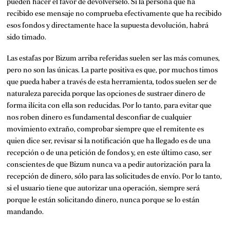
pueden hacer el favor de devolvérselo. Si la persona que ha
recibido ese mensaje no comprueba efectivamente que ha recibido
esos fondos y directamente hace la supuesta devolución, habrá
sido timado.
Las estafas por Bizum arriba referidas suelen ser las más comunes,
pero no son las únicas. La parte positiva es que, por muchos timos
que pueda haber a través de esta herramienta, todos suelen ser de
naturaleza parecida porque las opciones de sustraer dinero de
forma ilícita con ella son reducidas. Por lo tanto, para evitar que
nos roben dinero es fundamental desconfiar de cualquier
movimiento extraño, comprobar siempre que el remitente es
quien dice ser, revisar si la notificación que ha llegado es de una
recepción o de una petición de fondos y, en este último caso, ser
conscientes de que Bizum nunca va a pedir autorización para la
recepción de dinero, sólo para las solicitudes de envío. Por lo tanto,
si el usuario tiene que autorizar una operación, siempre será
porque le están solicitando dinero, nunca porque se lo están
mandando.