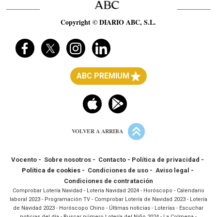
Copyright © DIARIO ABC, S.L.
ABC PREMIUM
VOLVER A ARRIBA
Vocento
-
Sobre nosotros
-
Contacto
-
Política de privacidad
-
Política de cookies -
Condiciones de uso
-
Aviso legal
-
Condiciones de contratación
Comprobar Lotería Navidad
-
Lotería Navidad 2024
-
Horóscopo
-
Calendario
laboral 2023
-
Programación TV
-
Comprobar Lotería de Navidad 2023
-
Lotería
de Navidad 2023
-
Horóscopo Chino
-
Últimas noticias
-
Loterías
-
Escuchar
noticias del día
-
Buscar número Lotería del Niño 2024
-
La Colmena
-