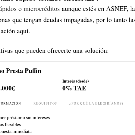
ápidos
o
microcréditos
aunque estés en ASNEF, l
onas que tengan deudas impagadas, por lo tanto l
iación aquí.
ativas que pueden ofrecerte una solución:
o Presta Puffin
Interés (desde)
5.000€
0% TAE
FORMACIÓN
REQUISITOS
¿POR QUÉ LA ELEGIRÍAMOS?
mer préstamo sin intereses
os flexibles
puesta inmediata