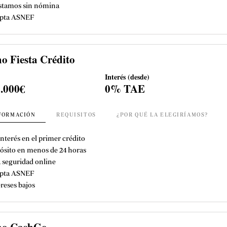
stamos sin nómina
pta ASNEF
o Fiesta Crédito
Interés (desde)
5.000€
0% TAE
FORMACIÓN
REQUISITOS
¿POR QUÉ LA ELEGIRÍAMOS?
nterés en el primer crédito
ósito en menos de 24 horas
a seguridad online
pta ASNEF
ereses bajos
mo CashGo