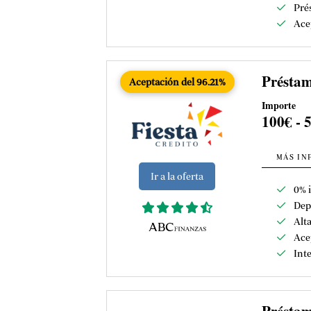
Pré
Ace
Préstam
Aceptación del 96.21%
Importe
100€ - 
MÁS IN
Ir a la oferta
0% i
Dep
Alt
Ace
Int
Présta