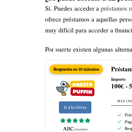
Sí. Puedes acceder a
préstamos r
ofrece préstamos a aquellas pers
muy difícil para acceder a financ
Por suerte existen algunas altern
Préstam
Respuesta en 10 minutos
Importe
100€ - 
MÁS IN
Ir a la oferta
Pri
Pag
Res