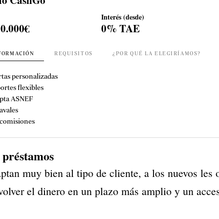
Interés (desde)
10.000€
0% TAE
FORMACIÓN
REQUISITOS
¿POR QUÉ LA ELEGIRÍAMOS?
rtas personalizadas
ortes flexibles
pta ASNEF
avales
 comisiones
s préstamos
an muy bien al tipo de cliente, a los nuevos les
evolver el dinero en un plazo más amplio y un acce