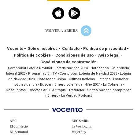
VOLVER A ARRIBA
Vocento
-
Sobre nosotros
-
Contacto
-
Política de privacidad
-
Política de cookies -
Condiciones de uso
-
Aviso legal
-
Condiciones de contratación
Comprobar Lotería Navidad
-
Lotería Navidad 2024
-
Horóscopo
-
Calendario
laboral 2023
-
Programación TV
-
Comprobar Lotería de Navidad 2023
-
Lotería
de Navidad 2023
-
Horóscopo Chino
-
Últimas noticias
-
Loterías
-
Escuchar
noticias del día
-
Buscar número Lotería del Niño 2024
-
La Colmena
-
Descuentos
-
Directos ABC
-
Antropía
-
Traductor
-
Sorteo Navidad comprobar
número
-
La Verdad Podcast
ABC
ABC Sevilla
El Comercio
La Voz Digital
XL Semanal
Mujerhoy