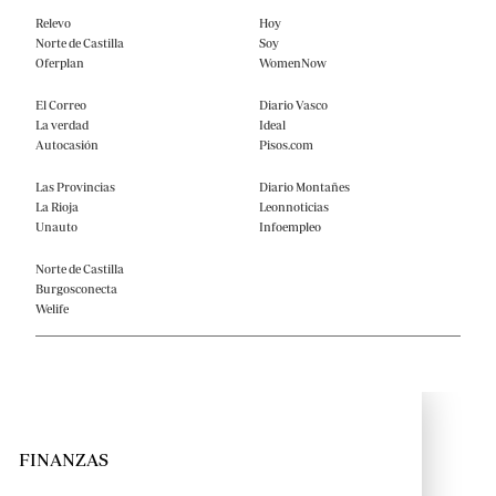
Relevo
Hoy
Norte de Castilla
Soy
Oferplan
WomenNow
El Correo
Diario Vasco
La verdad
Ideal
Autocasión
Pisos.com
Las Provincias
Diario Montañes
La Rioja
Leonnoticias
Unauto
Infoempleo
Norte de Castilla
Burgosconecta
Welife
FINANZAS
← VOLVER
← VOLVER
← VOLVER
← VOLVER
← VOLVER
← VOLVER
← VOLVER
← VOLVER
← VOLVER
← VOLVER