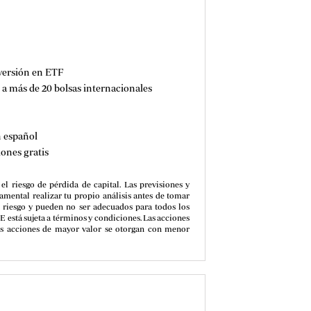
nversión en ETF
 a más de 20 bolsas internacionales
n español
iones gratis
el riesgo de pérdida de capital. Las previsiones y
amental realizar tu propio análisis antes de tomar
o riesgo y pueden no ser adecuados para todos los
 está sujeta a términos y condiciones. Las acciones
 las acciones de mayor valor se otorgan con menor