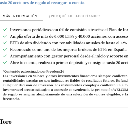
asta 20 acciones de regalo al recargar tu cuenta
MÁS INFORMACIÓN
¿POR QUÉ LO ELEGIRÍAMOS?
Inversiones periódicas con 0€ de comisión a través del Plan de I
Amplia oferta de más de 6.000 ETFs y
40.000 acciones,
con acceso
ETFs de alto dividendo con rentabilidades anuales de hasta el 12%
Reconocido como uno de los mejores brókers de ETFs en España
Acompañamiento con gestor personal desde el inicio y soporte e
Abre tu cuenta, realiza tu primer depósito y consigue hasta 20 acc
*Contenido patrocinado por Freedom24.
Las inversiones en valores y otros instrumentos financieros siempre conllevan 
rentabilidades pasadas no son indicadores fiables de resultados futuros. Es fund
cualquier decisión de inversión. Los instrumentos complejos conllevan un alt
inversores; el acceso está sujeto a un test de conveniencia. La promoción WELCOME
de regalo se asignan aleatoriamente de una selección de valores elegibles, y
frecuencia.
Toro