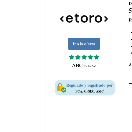
D
P
Ir a la oferta
A
Regulado y registrado por
FCA, CySEC, ASIC