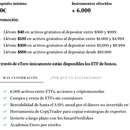
epósito mínimo
Instrumentos ofrecidos
50€
+ 6.000
romoción:
Llévate
$40
en activos gratuitos al depositar entre $500 y $999
Llévate
$100
en activos gratuitos al depositar entre $1.000 y $4.999
Llévate
$300
en activos gratuitos al depositar entre $5.000 y $9.999
Llévate
$500
en activos gratuitos al depositar desde $10.000
 través de eToro únicamente están disponibles los ETF de bonos.
MÁS INFORMACIÓN
¿POR QUÉ LO ELEGIRÍAMOS?
6.000 activos entre ETFs, acciones y criptomonedas
Compra y venta de ETFs sin comisiones
Rentabilidad de hasta el 3,55% anual por el dinero no invertido e
Herramienta de CopyTrader para copiar estrategias de expertos
Invierte a largo plazo con los SmartPortfolios
Academia Etoro por niveles