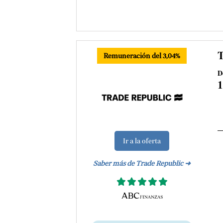
T
Remuneración del 3,04%
D
Ir a la oferta
Saber más de Trade Republic ➜