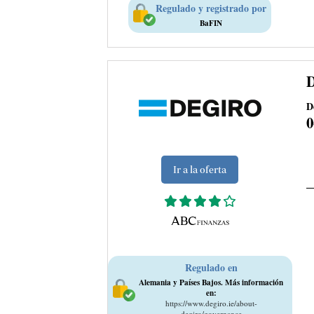
Regulado y registrado por
BaFIN
D
Ir a la oferta
Regulado en
Alemania y Países Bajos. Más información
en:
https://www.degiro.ie/about-
degiro/governance