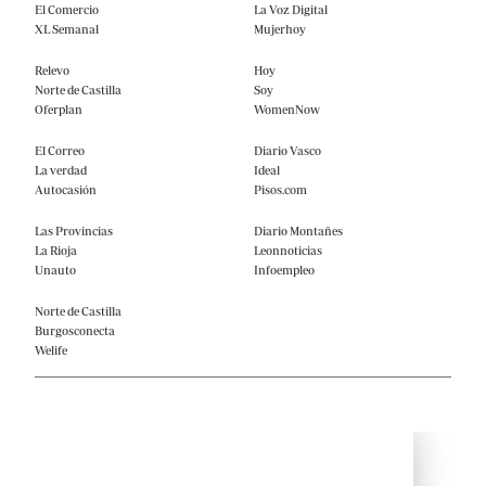
El Comercio
La Voz Digital
XL Semanal
Mujerhoy
Relevo
Hoy
Norte de Castilla
Soy
Oferplan
WomenNow
El Correo
Diario Vasco
La verdad
Ideal
Autocasión
Pisos.com
Las Provincias
Diario Montañes
La Rioja
Leonnoticias
Unauto
Infoempleo
Norte de Castilla
Burgosconecta
Welife