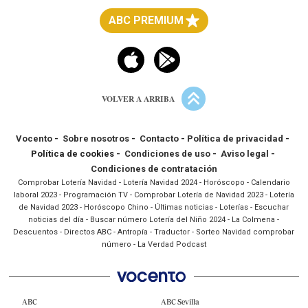
ABC PREMIUM
VOLVER A ARRIBA
Vocento
-
Sobre nosotros
-
Contacto
-
Política de privacidad
-
Política de cookies -
Condiciones de uso
-
Aviso legal
-
Condiciones de contratación
Comprobar Lotería Navidad
-
Lotería Navidad 2024
-
Horóscopo
-
Calendario
laboral 2023
-
Programación TV
-
Comprobar Lotería de Navidad 2023
-
Lotería
de Navidad 2023
-
Horóscopo Chino
-
Últimas noticias
-
Loterías
-
Escuchar
noticias del día
-
Buscar número Lotería del Niño 2024
-
La Colmena
-
Descuentos
-
Directos ABC
-
Antropía
-
Traductor
-
Sorteo Navidad comprobar
número
-
La Verdad Podcast
ABC
ABC Sevilla