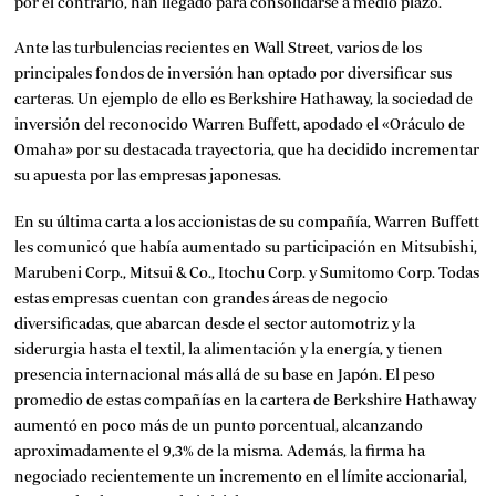
por el contrario, han llegado para consolidarse a medio plazo.
Ante las turbulencias recientes en Wall Street, varios de los
principales fondos de inversión han optado por diversificar sus
carteras. Un ejemplo de ello es Berkshire Hathaway, la sociedad de
inversión del reconocido Warren Buffett, apodado el «Oráculo de
Omaha» por su destacada trayectoria, que ha decidido incrementar
su apuesta por las empresas japonesas.
En su última carta a los accionistas de su compañía, Warren Buffett
les comunicó que había aumentado su participación en Mitsubishi,
Marubeni Corp., Mitsui & Co., Itochu Corp. y Sumitomo Corp. Todas
estas empresas cuentan con grandes áreas de negocio
diversificadas, que abarcan desde el sector automotriz y la
siderurgia hasta el textil, la alimentación y la energía, y tienen
presencia internacional más allá de su base en Japón. El peso
promedio de estas compañías en la cartera de Berkshire Hathaway
aumentó en poco más de un punto porcentual, alcanzando
aproximadamente el 9,3% de la misma. Además, la firma ha
negociado recientemente un incremento en el límite accionarial,