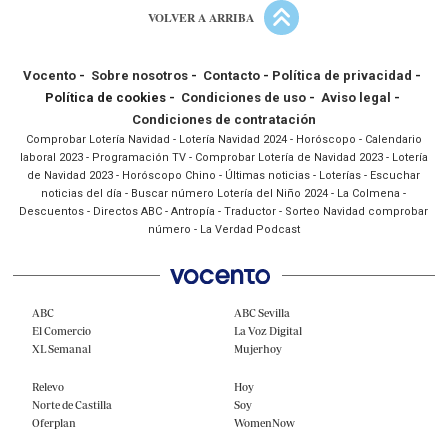
VOLVER A ARRIBA
Vocento
-
Sobre nosotros
-
Contacto
-
Política de privacidad
-
Política de cookies -
Condiciones de uso
-
Aviso legal
-
Condiciones de contratación
Comprobar Lotería Navidad
-
Lotería Navidad 2024
-
Horóscopo
-
Calendario
laboral 2023
-
Programación TV
-
Comprobar Lotería de Navidad 2023
-
Lotería
de Navidad 2023
-
Horóscopo Chino
-
Últimas noticias
-
Loterías
-
Escuchar
noticias del día
-
Buscar número Lotería del Niño 2024
-
La Colmena
-
Descuentos
-
Directos ABC
-
Antropía
-
Traductor
-
Sorteo Navidad comprobar
número
-
La Verdad Podcast
ABC
ABC Sevilla
El Comercio
La Voz Digital
XL Semanal
Mujerhoy
Relevo
Hoy
Norte de Castilla
Soy
Oferplan
WomenNow