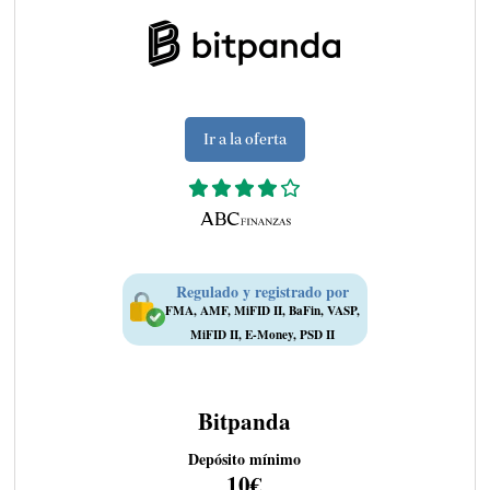
Ir a la oferta
Regulado y registrado por
FMA, AMF, MiFID II, BaFin, VASP,
MiFID II, E-Money, PSD II
Bitpanda
Depósito mínimo
10€