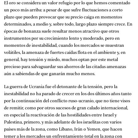
El oro se considera un valor refugio por lo que hemos comentado
un poco más arriba: a pesar de que sufre fluctuaciones a corto
plazo que pueden provocar que su precio caiga en momentos
determinados, a medio y, sobre todo, largo plazo siempre crece. En
épocas de bonanza suele resultar menos atractivo que otros
instrumentos por su crecimiento lento y moderado, pero en
momentos de inestabilidad, cuando los mercados se muestran
volátiles, la amenaza de fuertes caídas flota en el ambiente y, en
general, hay tensión y miedo, muchos optan por este metal
precioso para salvaguardar sus ahorros de las citadas amenazas
aún a sabiendas de que ganarán mucho menos.
La guerra de Ucrania fue el detonante de la tensión, pero la
inestabilidad no ha parado de crecer en los dos últimos años tanto
por la continuación del conflicto ruso-ucranio, que no tiene visos
de remitir, como por otros sucesos de gran calado internacional,
en especial la reactivación de las hostilidades entre Israel y
Palestina, primero, y más adelante de los israelitas con varios
países más de la zona, como Líbano, Irán o Yemen, que hacen
temer a los mercados un enfrentamiento total en la zona con