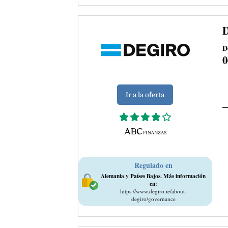
D
Ir a la oferta
Regulado en
Alemania y Países Bajos. Más información
en:
https://www.degiro.ie/about-
degiro/governance