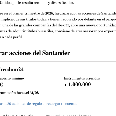
nido, que le resulta rentable y diversificador.
rre en el primer trimestre de 2026, ha disparado las acciones de Santan
to implica que sus títulos todavía tienen recorrido por delante en el parq
, una de las grandes compañías del Ibex 35, abre una nueva oportunida
antes de adquirir títulos bursátiles, conviene dejarse asesorar por expert
 a cada perfil.
ar acciones del Santander
Freedom24
epósito mínimo
Instrumentos ofrecidos
0€
+ 1.000.000
romoción hasta el 31/08:
asta 20 acciones de regalo al recargar tu cuenta
MÁS INFORMACIÓN
¿POR QUÉ LO ELEGIRÍAMOS?