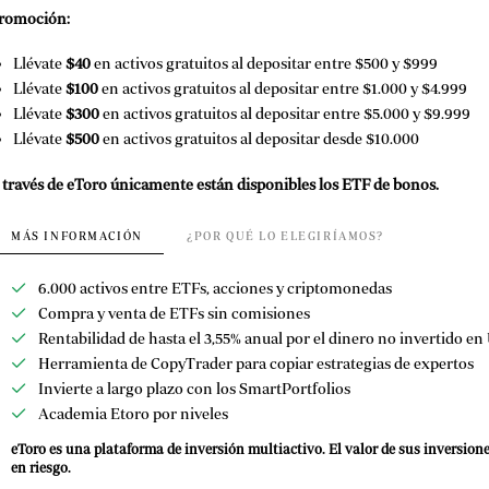
romoción:
Llévate
$40
en activos gratuitos al depositar entre $500 y $999
Llévate
$100
en activos gratuitos al depositar entre $1.000 y $4.999
Llévate
$300
en activos gratuitos al depositar entre $5.000 y $9.999
Llévate
$500
en activos gratuitos al depositar desde $10.000
 través de eToro únicamente están disponibles los ETF de bonos.
MÁS INFORMACIÓN
¿POR QUÉ LO ELEGIRÍAMOS?
6.000 activos entre ETFs, acciones y criptomonedas
Compra y venta de ETFs sin comisiones
Rentabilidad de hasta el 3,55% anual por el dinero no invertido e
Herramienta de CopyTrader para copiar estrategias de expertos
Invierte a largo plazo con los SmartPortfolios
Academia Etoro por niveles
eToro es una plataforma de inversión multiactivo. El valor de sus inversion
en riesgo.