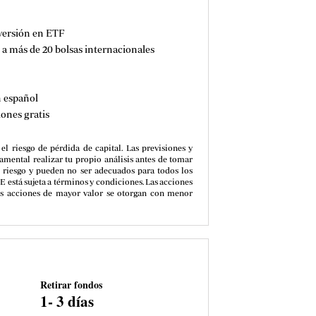
nversión en ETF
 a más de 20 bolsas internacionales
n español
iones gratis
el riesgo de pérdida de capital. Las previsiones y
amental realizar tu propio análisis antes de tomar
o riesgo y pueden no ser adecuados para todos los
 está sujeta a términos y condiciones. Las acciones
 las acciones de mayor valor se otorgan con menor
Retirar fondos
1- 3 días