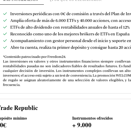
Inversiones periódicas con 0€ de comisión a través del Plan de I
Amplia oferta de más de 6.000 ETFs y
40.000 acciones,
con acceso
ETFs de alto dividendo con rentabilidades anuales de hasta el 12%
Reconocido como uno de los mejores brókers de ETFs en España
Acompañamiento con gestor personal desde el inicio y soporte e
Abre tu cuenta, realiza tu primer depósito y consigue hasta 20 acc
*Contenido patrocinado por Freedom24.
Las inversiones en valores y otros instrumentos financieros siempre conllevan 
rentabilidades pasadas no son indicadores fiables de resultados futuros. Es fund
cualquier decisión de inversión. Los instrumentos complejos conllevan un alt
inversores; el acceso está sujeto a un test de conveniencia. La promoción WELCOME
de regalo se asignan aleatoriamente de una selección de valores elegibles, y
frecuencia.
rade Republic
epósito mínimo
Instrumentos ofrecidos
10€
+ 9.000