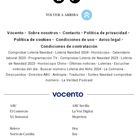
VOLVER A ARRIBA
Vocento
-
Sobre nosotros
-
Contacto
-
Política de privacidad
-
Política de cookies -
Condiciones de uso
-
Aviso legal
-
Condiciones de contratación
Comprobar Lotería Navidad
-
Lotería Navidad 2024
-
Horóscopo
-
Calendario
laboral 2023
-
Programación TV
-
Comprobar Lotería de Navidad 2023
-
Lotería
de Navidad 2023
-
Horóscopo Chino
-
Últimas noticias
-
Loterías
-
Escuchar
noticias del día
-
Buscar número Lotería del Niño 2024
-
La Colmena
-
Descuentos
-
Directos ABC
-
Antropía
-
Traductor
-
Sorteo Navidad comprobar
número
-
La Verdad Podcast
ABC
ABC Sevilla
El Comercio
La Voz Digital
XL Semanal
Mujerhoy
Relevo
Hoy
Norte de Castilla
Soy