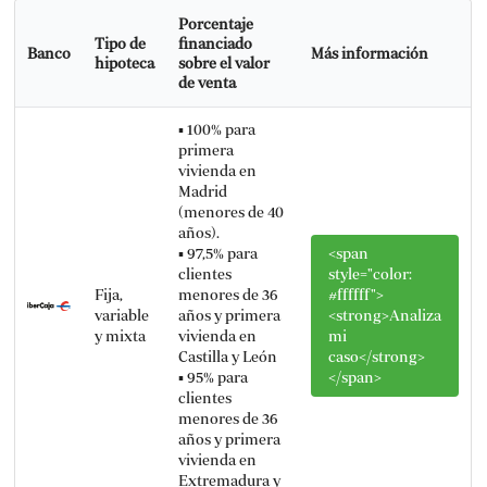
Porcentaje
Tipo de
financiado
Banco
Más información
hipoteca
sobre el valor
de venta
▪️ 100% para
primera
vivienda en
Madrid
(menores de 40
años).
▪️ 97,5% para
<span
clientes
style="color:
Fija,
menores de 36
#ffffff">
variable
años y primera
<strong>Analiza
y mixta
vivienda en
mi
Castilla y León
caso</strong>
▪️ 95% para
</span>
clientes
menores de 36
años y primera
vivienda en
Extremadura y