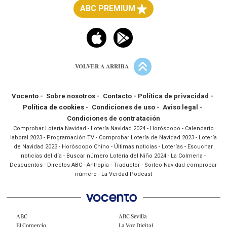
ABC PREMIUM
VOLVER A ARRIBA
Vocento
-
Sobre nosotros
-
Contacto
-
Política de privacidad
-
Política de cookies -
Condiciones de uso
-
Aviso legal
-
Condiciones de contratación
Comprobar Lotería Navidad
-
Lotería Navidad 2024
-
Horóscopo
-
Calendario
laboral 2023
-
Programación TV
-
Comprobar Lotería de Navidad 2023
-
Lotería
de Navidad 2023
-
Horóscopo Chino
-
Últimas noticias
-
Loterías
-
Escuchar
noticias del día
-
Buscar número Lotería del Niño 2024
-
La Colmena
-
Descuentos
-
Directos ABC
-
Antropía
-
Traductor
-
Sorteo Navidad comprobar
número
-
La Verdad Podcast
ABC
ABC Sevilla
El Comercio
La Voz Digital