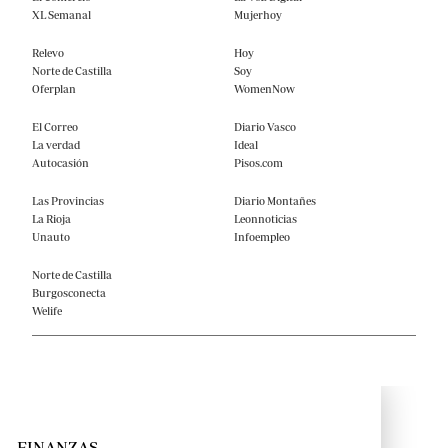
XL Semanal
Mujerhoy
Relevo
Hoy
Norte de Castilla
Soy
Oferplan
WomenNow
El Correo
Diario Vasco
La verdad
Ideal
Autocasión
Pisos.com
Las Provincias
Diario Montañes
La Rioja
Leonnoticias
Unauto
Infoempleo
Norte de Castilla
Burgosconecta
Welife
FINANZAS
← VOLVER
← VOLVER
← VOLVER
← VOLVER
← VOLVER
← VOLVER
← VOLVER
← VOLVER
← VOLVER
← VOLVER